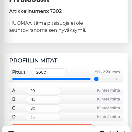
Artikkelinumero: 7002
HUOMAA: tämä pitsisuoja ei ole
asuntoviranomaisen hyväksymä.
PROFIILIN MITAT
Pituus
50 - 2350 mm
A
Kiinteä mitta
B
Kiinteä mitta
C
Kiinteä mitta
D
Kiinteä mitta
Piirrä uudelleen piirustustyökaluilla