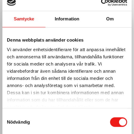
Samtycke
Information
Om
VALITSE PELTI
Musta
Denna webbplats använder cookies
0.6mm RAL 9005
Valkoinen
Vi använder enhetsidentifierare för att anpassa innehållet
0.6mm RAL 9010
och annonserna till användarna, tillhandahålla funktioner
Tiilenpunainen
för sociala medier och analysera vår trafik. Vi
0.6mm RAL 8004
vidarebefordrar även sådana identifierare och annan
Tumman harmaa
information från din enhet till de sociala medier och
0.6mm RAL 7011
annons- och analysföretag som vi samarbetar med.
0.6mm
Dessa kan i sin tur kombinera informationen med annan
information som du har tillhandahållit eller som de har
Aluzink
0.6mm
samlat in när du har använt deras tjänster.
Kupari
Samtyckesval
0.7mm
Nödvändig