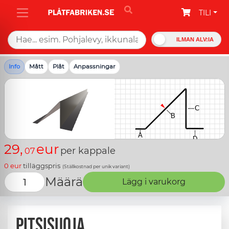
TILI
ILMAN ALV:IA
Info
Mått
Plåt
Anpassningar
29,
eur
per kappale
07
0
eur
tilläggspris
(Ställkostnad per unik variant)
Määrä
Lägg i varukorg
Pitsisuoja