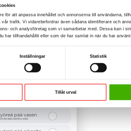
metallilevy
cookies
e för att anpassa innehållet och annonserna till användarna, tillh
vår trafik. Vi vidarebefordrar även sådana identifierare och anna
nnons- och analysföretag som vi samarbetar med. Dessa kan i sin
UKSET
har tillhandahållit eller som de har samlat in när du har använt 
sainen pää vasen
ettu pää
Inställningar
Statistik
rmaali loppu oikea
ettu pää
sipää vasemmalle
lkisivua varten
Tillåt urval
in pää oikealle
lkisivua varten
pyöreä pää vasen
yöreä alas taitettu pää