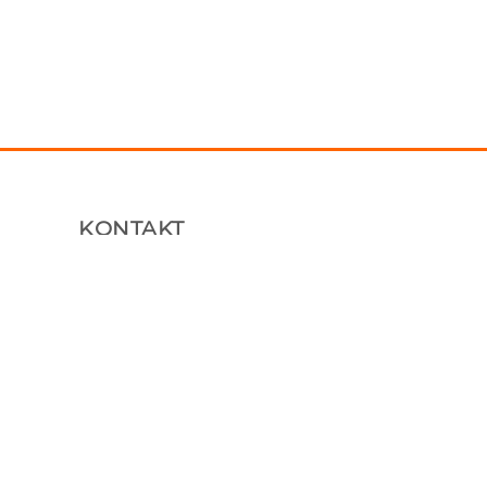
KONTAKT
Plåtfabriken Sverige AB
Tallhammarsvägen 9, 186 33 Vallentuna
070 7604850
info@platfabriken.se
Org: 559233-7983