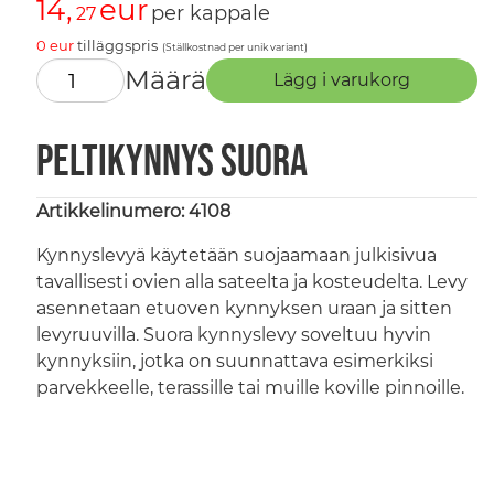
14,
eur
per kappale
27
0
eur
tilläggspris
(Ställkostnad per unik variant)
Määrä
Lägg i varukorg
Peltikynnys suora
Artikkelinumero: 4108
Kynnyslevyä käytetään suojaamaan julkisivua
tavallisesti ovien alla sateelta ja kosteudelta. Levy
asennetaan etuoven kynnyksen uraan ja sitten
levyruuvilla. Suora kynnyslevy soveltuu hyvin
kynnyksiin, jotka on suunnattava esimerkiksi
parvekkeelle, terassille tai muille koville pinnoille.