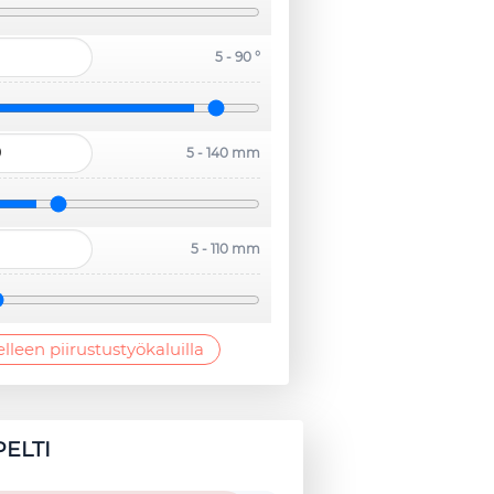
5 - 90 °
5 - 140 mm
5 - 110 mm
elleen piirustustyökaluilla
PELTI