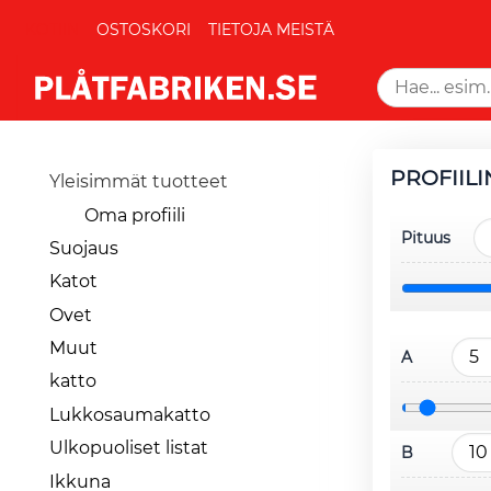
KOTIIN
OSTOSKORI
TIETOJA MEISTÄ
PROFIILI
Yleisimmät tuotteet
Oma profiili
Pituus
Suojaus
Katot
Ovet
Muut
A
katto
Lukkosaumakatto
Ulkopuoliset listat
B
Ikkuna