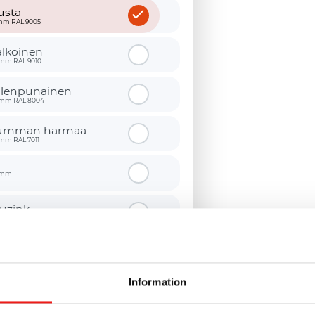
usta
mm RAL 9005
alkoinen
6mm RAL 9010
iilenpunainen
6mm RAL 8004
umman harmaa
mm RAL 7011
6mm
luzink
6mm
upari
7mm
Information
Valitse muu