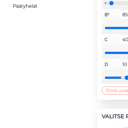
Päätyhelat
B°
C
D
Piirrä uud
VALITSE 