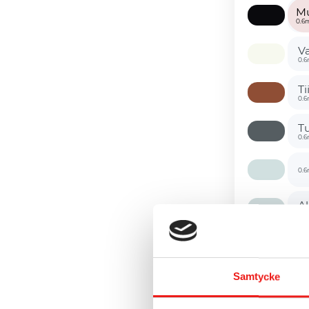
M
0.6
V
0.
T
0.
T
0.6
0.
A
0.
K
0.
Samtycke