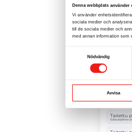
Denna webbplats använder 
Vi använder enhetsidentifierar
sociala medier och analysera 
till de sociala medier och a
MUKAUT
med annan information som du 
Paino ta
Samtyckesval
Perinteinen tait
Nödvändig
Paino no
Perinteinen tait
Taita kip
Pääty rapattua ju
Avvisa
Taita kips
Pääty rapattua ju
Taitettu 
Edistyksellinen p