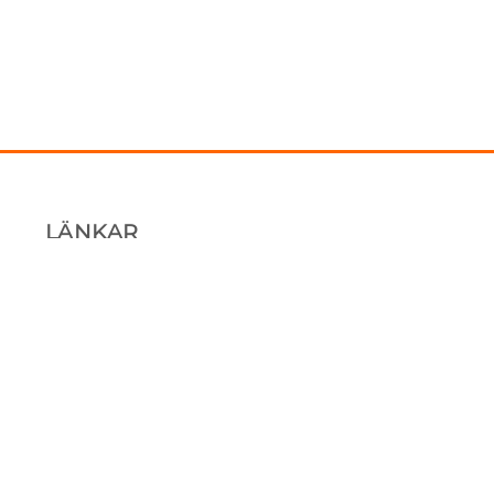
LÄNKAR
Kundbilder
Skyddslådor
Hörnskydd
Tietoja meistä
Ostoehdot