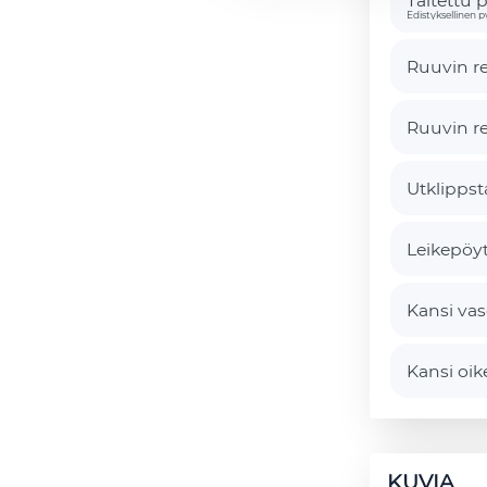
Taitettu 
Edistyksellinen p
Ruuvin r
Ruuvin r
Utklippst
Leikepöyt
Kansi va
Kansi oik
KUVIA